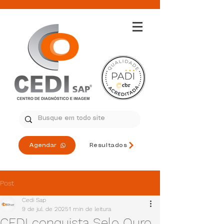
Agendar
Resultados
Post
Cedi Sap
9 de jul. de 2025
1 min de leitura
CEDI conquista Selo Ouro